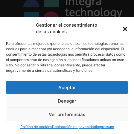
Gestionar el consentimiento
de las cookies
Política de Privacidad
Para ofrecer las mejores experiencias, utilizamos tecnologías como las
Política de Cookies
cookies para almacenar y/o acceder a la información del dispositivo. El
Aviso Legal
consentimiento de estas tecnologías nos permitirá procesar datos como
el comportamiento de navegación o las identificaciones únicas en este
sitio. No consentir o retirar el consentimiento, puede afectar
negativamente a ciertas características y funciones.
informacion@integratecnologia.es
910 607 564
Aceptar
Denegar
© 2023 INTEGRA Technology School. Todos los
Ver preferencias
derechos reservados
Política de cookies
Declaración de privacidad
Impressum