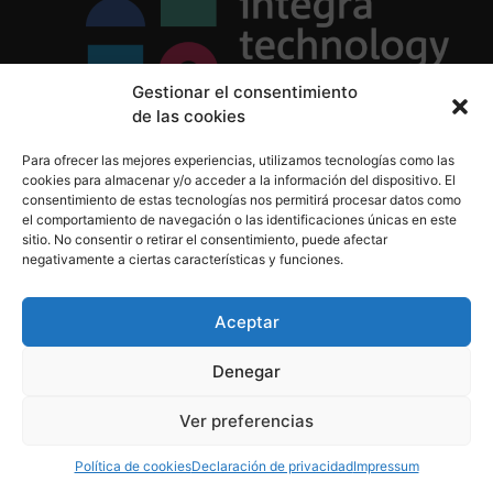
Gestionar el consentimiento
de las cookies
Política de Privacidad
Para ofrecer las mejores experiencias, utilizamos tecnologías como las
Política de Cookies
cookies para almacenar y/o acceder a la información del dispositivo. El
Aviso Legal
consentimiento de estas tecnologías nos permitirá procesar datos como
el comportamiento de navegación o las identificaciones únicas en este
sitio. No consentir o retirar el consentimiento, puede afectar
negativamente a ciertas características y funciones.
informacion@integratecnologia.es
910 607 564
Aceptar
Denegar
© 2023 INTEGRA Technology School. Todos los
Ver preferencias
derechos reservados
Política de cookies
Declaración de privacidad
Impressum