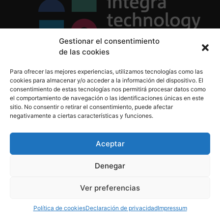
Gestionar el consentimiento
de las cookies
Política de Privacidad
Para ofrecer las mejores experiencias, utilizamos tecnologías como las
Política de Cookies
cookies para almacenar y/o acceder a la información del dispositivo. El
Aviso Legal
consentimiento de estas tecnologías nos permitirá procesar datos como
el comportamiento de navegación o las identificaciones únicas en este
sitio. No consentir o retirar el consentimiento, puede afectar
negativamente a ciertas características y funciones.
informacion@integratecnologia.es
910 607 564
Aceptar
Denegar
© 2023 INTEGRA Technology School. Todos los
Ver preferencias
derechos reservados
Política de cookies
Declaración de privacidad
Impressum