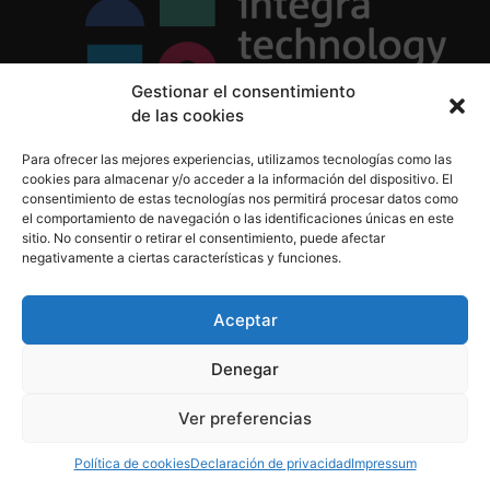
Gestionar el consentimiento
de las cookies
Política de Privacidad
Para ofrecer las mejores experiencias, utilizamos tecnologías como las
Política de Cookies
cookies para almacenar y/o acceder a la información del dispositivo. El
Aviso Legal
consentimiento de estas tecnologías nos permitirá procesar datos como
el comportamiento de navegación o las identificaciones únicas en este
sitio. No consentir o retirar el consentimiento, puede afectar
negativamente a ciertas características y funciones.
informacion@integratecnologia.es
910 607 564
Aceptar
Denegar
© 2023 INTEGRA Technology School. Todos los
Ver preferencias
derechos reservados
Política de cookies
Declaración de privacidad
Impressum