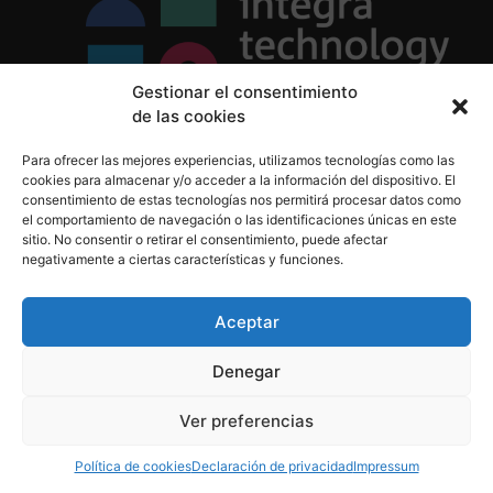
Gestionar el consentimiento
de las cookies
Política de Privacidad
Para ofrecer las mejores experiencias, utilizamos tecnologías como las
Política de Cookies
cookies para almacenar y/o acceder a la información del dispositivo. El
Aviso Legal
consentimiento de estas tecnologías nos permitirá procesar datos como
el comportamiento de navegación o las identificaciones únicas en este
sitio. No consentir o retirar el consentimiento, puede afectar
negativamente a ciertas características y funciones.
informacion@integratecnologia.es
910 607 564
Aceptar
Denegar
© 2023 INTEGRA Technology School. Todos los
Ver preferencias
derechos reservados
Política de cookies
Declaración de privacidad
Impressum