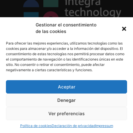
Gestionar el consentimiento
de las cookies
Política de Privacidad
Para ofrecer las mejores experiencias, utilizamos tecnologías como las
Política de Cookies
cookies para almacenar y/o acceder a la información del dispositivo. El
Aviso Legal
consentimiento de estas tecnologías nos permitirá procesar datos como
el comportamiento de navegación o las identificaciones únicas en este
sitio. No consentir o retirar el consentimiento, puede afectar
negativamente a ciertas características y funciones.
informacion@integratecnologia.es
910 607 564
Aceptar
Denegar
© 2023 INTEGRA Technology School. Todos los
Ver preferencias
derechos reservados
Política de cookies
Declaración de privacidad
Impressum