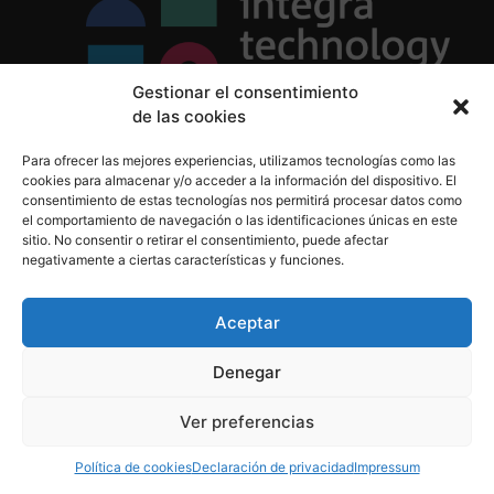
Gestionar el consentimiento
de las cookies
Política de Privacidad
Para ofrecer las mejores experiencias, utilizamos tecnologías como las
Política de Cookies
cookies para almacenar y/o acceder a la información del dispositivo. El
Aviso Legal
consentimiento de estas tecnologías nos permitirá procesar datos como
el comportamiento de navegación o las identificaciones únicas en este
sitio. No consentir o retirar el consentimiento, puede afectar
negativamente a ciertas características y funciones.
informacion@integratecnologia.es
910 607 564
Aceptar
Denegar
© 2023 INTEGRA Technology School. Todos los
Ver preferencias
derechos reservados
Política de cookies
Declaración de privacidad
Impressum