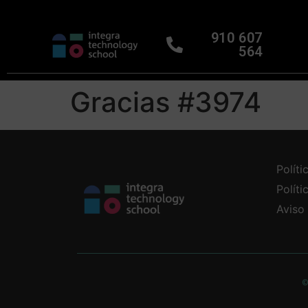
910 607
564
Gracias #3974
Políti
Polít
Aviso
©