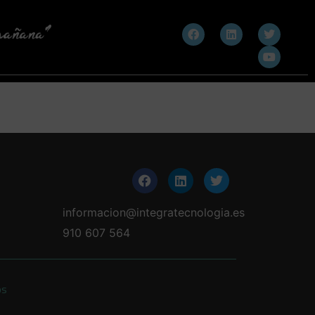
informacion@integratecnologia.es
910 607 564
os