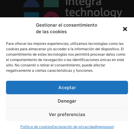
Gestionar el consentimiento
de las cookies
Política de Privacidad
Para ofrecer las mejores experiencias, utilizamos tecnologías como las
Política de Cookies
cookies para almacenar y/o acceder a la información del dispositivo. El
Aviso Legal
consentimiento de estas tecnologías nos permitirá procesar datos como
el comportamiento de navegación o las identificaciones únicas en este
sitio. No consentir o retirar el consentimiento, puede afectar
negativamente a ciertas características y funciones.
informacion@integratecnologia.es
910 607 564
Aceptar
Denegar
© 2023 INTEGRA Technology School. Todos los
Ver preferencias
derechos reservados
Política de cookies
Declaración de privacidad
Impressum