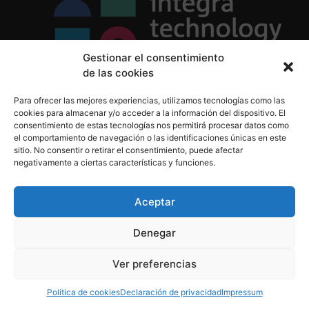
Gestionar el consentimiento
de las cookies
Política de Privacidad
Para ofrecer las mejores experiencias, utilizamos tecnologías como las
Política de Cookies
cookies para almacenar y/o acceder a la información del dispositivo. El
Aviso Legal
consentimiento de estas tecnologías nos permitirá procesar datos como
el comportamiento de navegación o las identificaciones únicas en este
sitio. No consentir o retirar el consentimiento, puede afectar
negativamente a ciertas características y funciones.
informacion@integratecnologia.es
910 607 564
Aceptar
Denegar
© 2023 INTEGRA Technology School. Todos los
Ver preferencias
derechos reservados
Política de cookies
Declaración de privacidad
Impressum