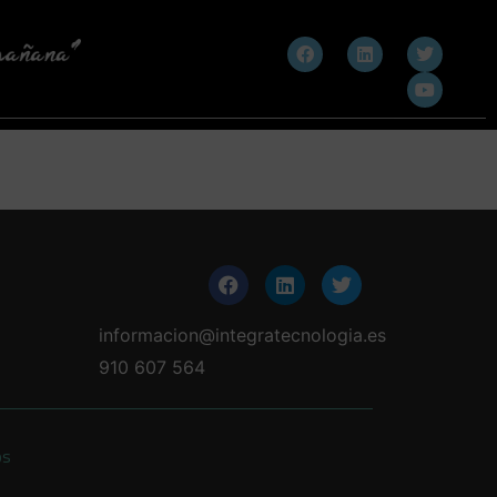
informacion@integratecnologia.es
910 607 564
os