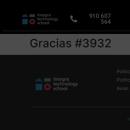
910 607
564
Gracias #3932
Políti
Polít
Aviso
©