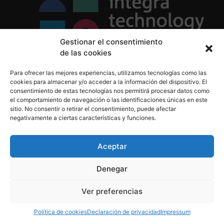
Gestionar el consentimiento
de las cookies
Política de Privacidad
Para ofrecer las mejores experiencias, utilizamos tecnologías como las
Política de Cookies
cookies para almacenar y/o acceder a la información del dispositivo. El
Aviso Legal
consentimiento de estas tecnologías nos permitirá procesar datos como
el comportamiento de navegación o las identificaciones únicas en este
sitio. No consentir o retirar el consentimiento, puede afectar
negativamente a ciertas características y funciones.
informacion@integratecnologia.es
910 607 564
Aceptar
Denegar
© 2023 INTEGRA Technology School. Todos los
Ver preferencias
derechos reservados
Política de cookies
Declaración de privacidad
Impressum