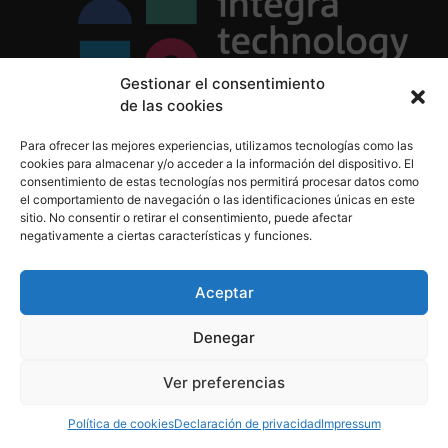
Gestionar el consentimiento
de las cookies
Política de Privacidad
Para ofrecer las mejores experiencias, utilizamos tecnologías como las
Política de Cookies
cookies para almacenar y/o acceder a la información del dispositivo. El
Aviso Legal
consentimiento de estas tecnologías nos permitirá procesar datos como
el comportamiento de navegación o las identificaciones únicas en este
sitio. No consentir o retirar el consentimiento, puede afectar
negativamente a ciertas características y funciones.
informacion@integratecnologia.es
910 607 564
Aceptar
Denegar
© 2023 INTEGRA Technology School. Todos los
Ver preferencias
derechos reservados
Política de cookies
Declaración de privacidad
Impressum