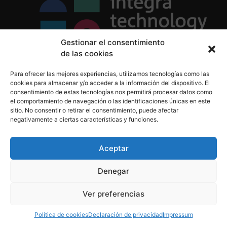
Gestionar el consentimiento
de las cookies
Política de Privacidad
Para ofrecer las mejores experiencias, utilizamos tecnologías como las
Política de Cookies
cookies para almacenar y/o acceder a la información del dispositivo. El
Aviso Legal
consentimiento de estas tecnologías nos permitirá procesar datos como
el comportamiento de navegación o las identificaciones únicas en este
sitio. No consentir o retirar el consentimiento, puede afectar
negativamente a ciertas características y funciones.
informacion@integratecnologia.es
910 607 564
Aceptar
Denegar
© 2023 INTEGRA Technology School. Todos los
Ver preferencias
derechos reservados
Política de cookies
Declaración de privacidad
Impressum