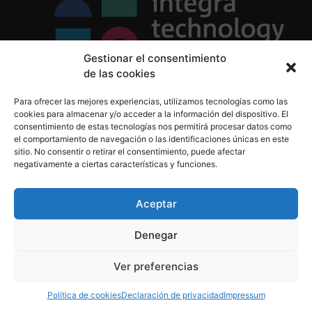
Gestionar el consentimiento
de las cookies
Política de Privacidad
Para ofrecer las mejores experiencias, utilizamos tecnologías como las
Política de Cookies
cookies para almacenar y/o acceder a la información del dispositivo. El
Aviso Legal
consentimiento de estas tecnologías nos permitirá procesar datos como
el comportamiento de navegación o las identificaciones únicas en este
sitio. No consentir o retirar el consentimiento, puede afectar
negativamente a ciertas características y funciones.
informacion@integratecnologia.es
910 607 564
Aceptar
Denegar
© 2023 INTEGRA Technology School. Todos los
Ver preferencias
derechos reservados
Política de cookies
Declaración de privacidad
Impressum