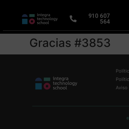
910 607
564
Gracias #3853
Políti
Polít
Aviso
©