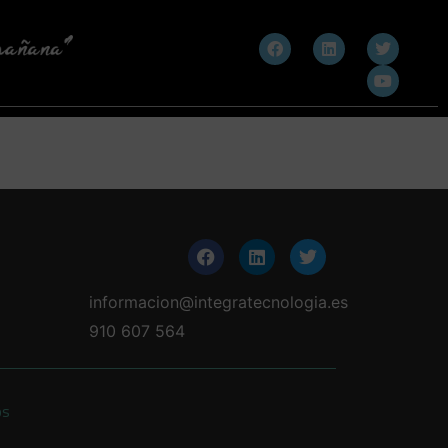
informacion@integratecnologia.es
910 607 564
os