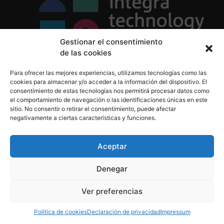
Gestionar el consentimiento
de las cookies
Política de Privacidad
Para ofrecer las mejores experiencias, utilizamos tecnologías como las
Política de Cookies
cookies para almacenar y/o acceder a la información del dispositivo. El
Aviso Legal
consentimiento de estas tecnologías nos permitirá procesar datos como
el comportamiento de navegación o las identificaciones únicas en este
sitio. No consentir o retirar el consentimiento, puede afectar
negativamente a ciertas características y funciones.
informacion@integratecnologia.es
910 607 564
Aceptar
Denegar
© 2023 INTEGRA Technology School. Todos los
Ver preferencias
derechos reservados
Política de cookies
Declaración de privacidad
Impressum