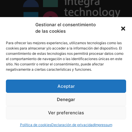
Gestionar el consentimiento
de las cookies
Política de Privacidad
Para ofrecer las mejores experiencias, utilizamos tecnologías como las
Política de Cookies
cookies para almacenar y/o acceder a la información del dispositivo. El
Aviso Legal
consentimiento de estas tecnologías nos permitirá procesar datos como
el comportamiento de navegación o las identificaciones únicas en este
sitio. No consentir o retirar el consentimiento, puede afectar
negativamente a ciertas características y funciones.
informacion@integratecnologia.es
910 607 564
Aceptar
Denegar
© 2023 INTEGRA Technology School. Todos los
Ver preferencias
derechos reservados
Política de cookies
Declaración de privacidad
Impressum