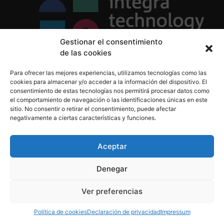
Gestionar el consentimiento
de las cookies
Política de Privacidad
Para ofrecer las mejores experiencias, utilizamos tecnologías como las
Política de Cookies
cookies para almacenar y/o acceder a la información del dispositivo. El
Aviso Legal
consentimiento de estas tecnologías nos permitirá procesar datos como
el comportamiento de navegación o las identificaciones únicas en este
sitio. No consentir o retirar el consentimiento, puede afectar
negativamente a ciertas características y funciones.
informacion@integratecnologia.es
910 607 564
Aceptar
Denegar
© 2023 INTEGRA Technology School. Todos los
Ver preferencias
derechos reservados
Política de cookies
Declaración de privacidad
Impressum