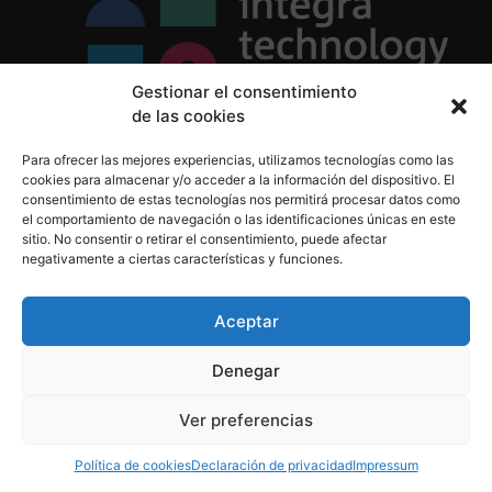
Gestionar el consentimiento
de las cookies
Política de Privacidad
Para ofrecer las mejores experiencias, utilizamos tecnologías como las
Política de Cookies
cookies para almacenar y/o acceder a la información del dispositivo. El
Aviso Legal
consentimiento de estas tecnologías nos permitirá procesar datos como
el comportamiento de navegación o las identificaciones únicas en este
sitio. No consentir o retirar el consentimiento, puede afectar
negativamente a ciertas características y funciones.
informacion@integratecnologia.es
910 607 564
Aceptar
Denegar
© 2023 INTEGRA Technology School. Todos los
Ver preferencias
derechos reservados
Política de cookies
Declaración de privacidad
Impressum