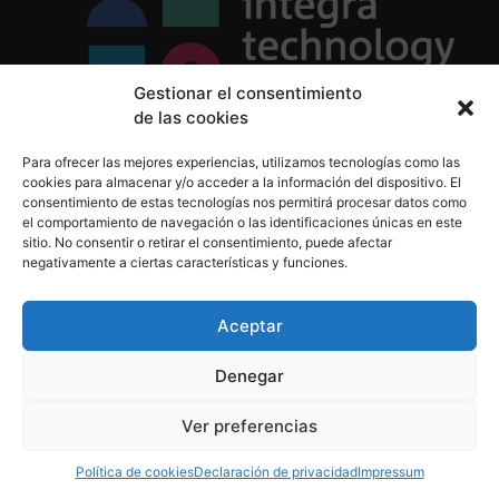
Gestionar el consentimiento
de las cookies
Política de Privacidad
Para ofrecer las mejores experiencias, utilizamos tecnologías como las
Política de Cookies
cookies para almacenar y/o acceder a la información del dispositivo. El
Aviso Legal
consentimiento de estas tecnologías nos permitirá procesar datos como
el comportamiento de navegación o las identificaciones únicas en este
sitio. No consentir o retirar el consentimiento, puede afectar
negativamente a ciertas características y funciones.
informacion@integratecnologia.es
910 607 564
Aceptar
Denegar
© 2023 INTEGRA Technology School. Todos los
Ver preferencias
derechos reservados
Política de cookies
Declaración de privacidad
Impressum