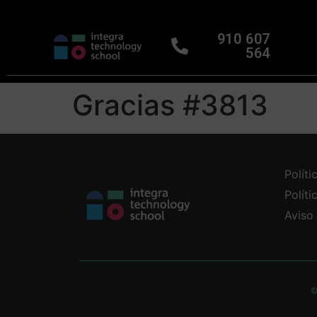
910 607
564
Gracias #3813
Políti
Polít
Aviso
©