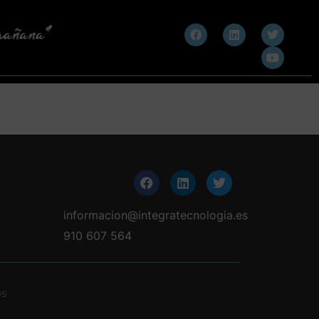
informacion@integratecnologia.es
910 607 564
os