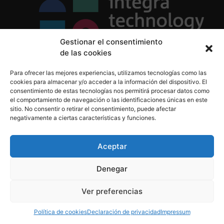
Gestionar el consentimiento
de las cookies
Política de Privacidad
Para ofrecer las mejores experiencias, utilizamos tecnologías como las
Política de Cookies
cookies para almacenar y/o acceder a la información del dispositivo. El
Aviso Legal
consentimiento de estas tecnologías nos permitirá procesar datos como
el comportamiento de navegación o las identificaciones únicas en este
sitio. No consentir o retirar el consentimiento, puede afectar
negativamente a ciertas características y funciones.
informacion@integratecnologia.es
910 607 564
Aceptar
Denegar
© 2023 INTEGRA Technology School. Todos los
Ver preferencias
derechos reservados
Política de cookies
Declaración de privacidad
Impressum