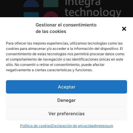
Gestionar el consentimiento
de las cookies
Política de Privacidad
Para ofrecer las mejores experiencias, utilizamos tecnologías como las
Política de Cookies
cookies para almacenar y/o acceder a la información del dispositivo. El
Aviso Legal
consentimiento de estas tecnologías nos permitirá procesar datos como
el comportamiento de navegación o las identificaciones únicas en este
sitio. No consentir o retirar el consentimiento, puede afectar
negativamente a ciertas características y funciones.
informacion@integratecnologia.es
910 607 564
Aceptar
Denegar
© 2023 INTEGRA Technology School. Todos los
Ver preferencias
derechos reservados
Política de cookies
Declaración de privacidad
Impressum