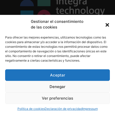
Gestionar el consentimiento
de las cookies
Política de Privacidad
Para ofrecer las mejores experiencias, utilizamos tecnologías como las
Política de Cookies
cookies para almacenar y/o acceder a la información del dispositivo. El
Aviso Legal
consentimiento de estas tecnologías nos permitirá procesar datos como
el comportamiento de navegación o las identificaciones únicas en este
sitio. No consentir o retirar el consentimiento, puede afectar
negativamente a ciertas características y funciones.
informacion@integratecnologia.es
910 607 564
Aceptar
Denegar
© 2023 INTEGRA Technology School. Todos los
Ver preferencias
derechos reservados
Política de cookies
Declaración de privacidad
Impressum