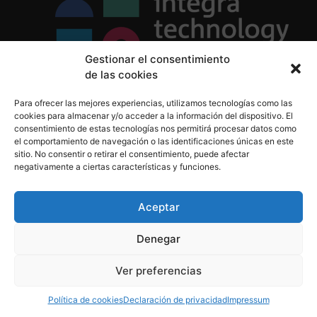
Gestionar el consentimiento
de las cookies
Política de Privacidad
Para ofrecer las mejores experiencias, utilizamos tecnologías como las
Política de Cookies
cookies para almacenar y/o acceder a la información del dispositivo. El
Aviso Legal
consentimiento de estas tecnologías nos permitirá procesar datos como
el comportamiento de navegación o las identificaciones únicas en este
sitio. No consentir o retirar el consentimiento, puede afectar
negativamente a ciertas características y funciones.
informacion@integratecnologia.es
910 607 564
Aceptar
Denegar
© 2023 INTEGRA Technology School. Todos los
Ver preferencias
derechos reservados
Política de cookies
Declaración de privacidad
Impressum