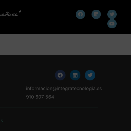
informacion@integratecnologia.es
910 607 564
os