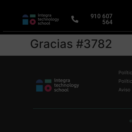
910 607
564
Gracias #3782
Políti
Polít
Aviso
©