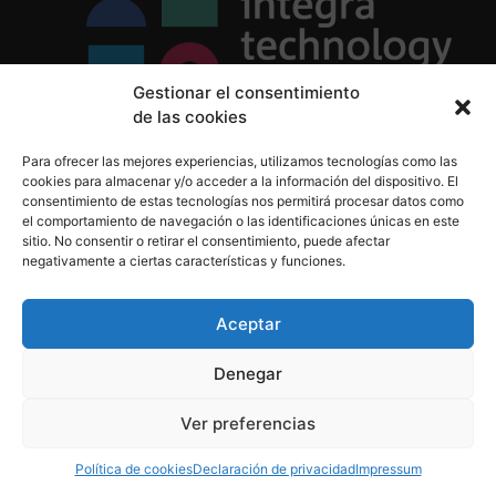
Gestionar el consentimiento
de las cookies
Política de Privacidad
Para ofrecer las mejores experiencias, utilizamos tecnologías como las
Política de Cookies
cookies para almacenar y/o acceder a la información del dispositivo. El
Aviso Legal
consentimiento de estas tecnologías nos permitirá procesar datos como
el comportamiento de navegación o las identificaciones únicas en este
sitio. No consentir o retirar el consentimiento, puede afectar
negativamente a ciertas características y funciones.
informacion@integratecnologia.es
910 607 564
Aceptar
Denegar
© 2023 INTEGRA Technology School. Todos los
Ver preferencias
derechos reservados
Política de cookies
Declaración de privacidad
Impressum