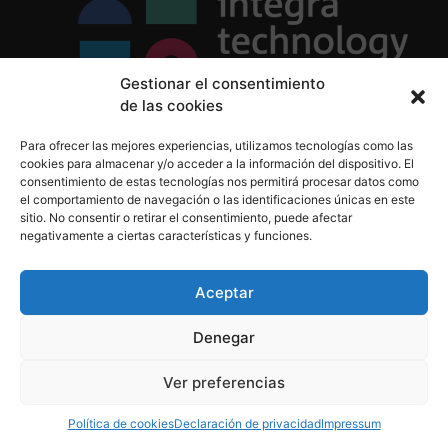
Gestionar el consentimiento
de las cookies
Política de Privacidad
Para ofrecer las mejores experiencias, utilizamos tecnologías como las
Política de Cookies
cookies para almacenar y/o acceder a la información del dispositivo. El
Aviso Legal
consentimiento de estas tecnologías nos permitirá procesar datos como
el comportamiento de navegación o las identificaciones únicas en este
sitio. No consentir o retirar el consentimiento, puede afectar
negativamente a ciertas características y funciones.
informacion@integratecnologia.es
910 607 564
Aceptar
Denegar
© 2023 INTEGRA Technology School. Todos los
Ver preferencias
derechos reservados
Política de cookies
Declaración de privacidad
Impressum