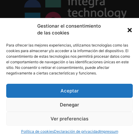
Gestionar el consentimiento
de las cookies
Política de Privacidad
Para ofrecer las mejores experiencias, utilizamos tecnologías como las
Política de Cookies
cookies para almacenar y/o acceder a la información del dispositivo. El
Aviso Legal
consentimiento de estas tecnologías nos permitirá procesar datos como
el comportamiento de navegación o las identificaciones únicas en este
sitio. No consentir o retirar el consentimiento, puede afectar
negativamente a ciertas características y funciones.
informacion@integratecnologia.es
910 607 564
Aceptar
Denegar
© 2023 INTEGRA Technology School. Todos los
Ver preferencias
derechos reservados
Política de cookies
Declaración de privacidad
Impressum