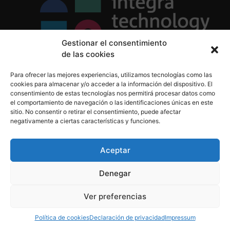
Gestionar el consentimiento
de las cookies
Política de Privacidad
Para ofrecer las mejores experiencias, utilizamos tecnologías como las
Política de Cookies
cookies para almacenar y/o acceder a la información del dispositivo. El
Aviso Legal
consentimiento de estas tecnologías nos permitirá procesar datos como
el comportamiento de navegación o las identificaciones únicas en este
sitio. No consentir o retirar el consentimiento, puede afectar
negativamente a ciertas características y funciones.
informacion@integratecnologia.es
910 607 564
Aceptar
Denegar
© 2023 INTEGRA Technology School. Todos los
Ver preferencias
derechos reservados
Política de cookies
Declaración de privacidad
Impressum