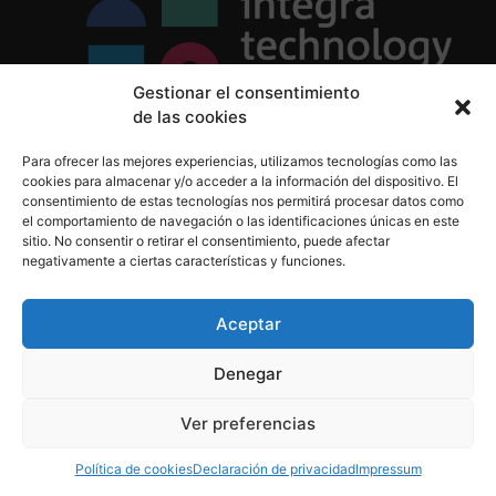
Gestionar el consentimiento
de las cookies
Política de Privacidad
Para ofrecer las mejores experiencias, utilizamos tecnologías como las
Política de Cookies
cookies para almacenar y/o acceder a la información del dispositivo. El
Aviso Legal
consentimiento de estas tecnologías nos permitirá procesar datos como
el comportamiento de navegación o las identificaciones únicas en este
sitio. No consentir o retirar el consentimiento, puede afectar
negativamente a ciertas características y funciones.
informacion@integratecnologia.es
910 607 564
Aceptar
Denegar
© 2023 INTEGRA Technology School. Todos los
Ver preferencias
derechos reservados
Política de cookies
Declaración de privacidad
Impressum