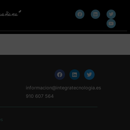
informacion@integratecnologia.es
910 607 564
os