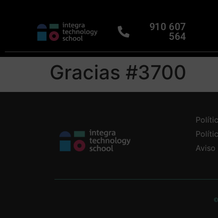
910 607
564
Gracias #3700
Políti
Polít
Aviso
©