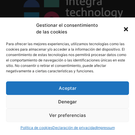
Gestionar el consentimiento
de las cookies
Política de Privacidad
Para ofrecer las mejores experiencias, utilizamos tecnologías como las
Política de Cookies
cookies para almacenar y/o acceder a la información del dispositivo. El
Aviso Legal
consentimiento de estas tecnologías nos permitirá procesar datos como
el comportamiento de navegación o las identificaciones únicas en este
sitio. No consentir o retirar el consentimiento, puede afectar
negativamente a ciertas características y funciones.
informacion@integratecnologia.es
910 607 564
Aceptar
Denegar
© 2023 INTEGRA Technology School. Todos los
Ver preferencias
derechos reservados
Política de cookies
Declaración de privacidad
Impressum