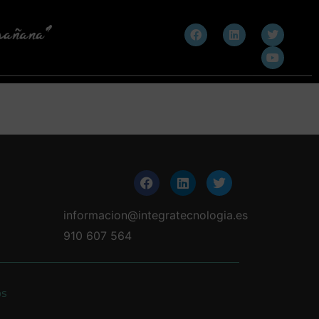
informacion@integratecnologia.es
910 607 564
os