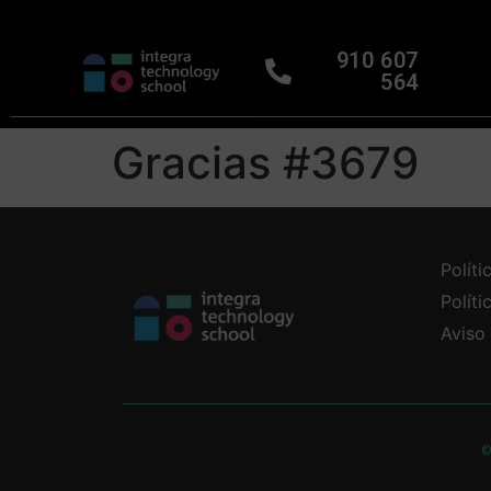
910 607
564
Gracias #3679
Políti
Polít
Aviso
©