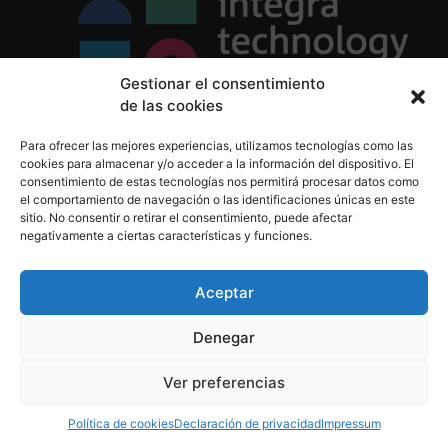
Gestionar el consentimiento
de las cookies
Política de Privacidad
Para ofrecer las mejores experiencias, utilizamos tecnologías como las
Política de Cookies
cookies para almacenar y/o acceder a la información del dispositivo. El
Aviso Legal
consentimiento de estas tecnologías nos permitirá procesar datos como
el comportamiento de navegación o las identificaciones únicas en este
sitio. No consentir o retirar el consentimiento, puede afectar
negativamente a ciertas características y funciones.
informacion@integratecnologia.es
910 607 564
Aceptar
Denegar
© 2023 INTEGRA Technology School. Todos los
Ver preferencias
derechos reservados
Política de cookies
Declaración de privacidad
Impressum