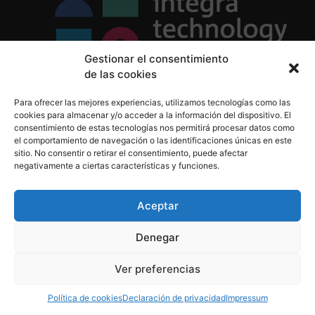
Gestionar el consentimiento
de las cookies
Política de Privacidad
Para ofrecer las mejores experiencias, utilizamos tecnologías como las
Política de Cookies
cookies para almacenar y/o acceder a la información del dispositivo. El
Aviso Legal
consentimiento de estas tecnologías nos permitirá procesar datos como
el comportamiento de navegación o las identificaciones únicas en este
sitio. No consentir o retirar el consentimiento, puede afectar
negativamente a ciertas características y funciones.
informacion@integratecnologia.es
910 607 564
Aceptar
Denegar
© 2023 INTEGRA Technology School. Todos los
Ver preferencias
derechos reservados
Política de cookies
Declaración de privacidad
Impressum