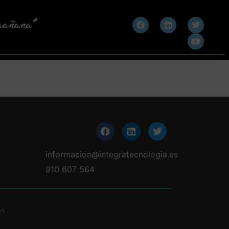
informacion@integratecnologia.es
910 607 564
os