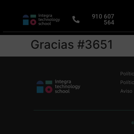
910 607
564
Gracias #3651
Políti
Polít
Aviso
©