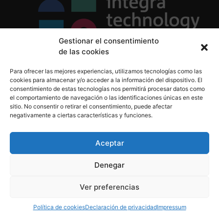
Gestionar el consentimiento
de las cookies
Política de Privacidad
Para ofrecer las mejores experiencias, utilizamos tecnologías como las
Política de Cookies
cookies para almacenar y/o acceder a la información del dispositivo. El
Aviso Legal
consentimiento de estas tecnologías nos permitirá procesar datos como
el comportamiento de navegación o las identificaciones únicas en este
sitio. No consentir o retirar el consentimiento, puede afectar
negativamente a ciertas características y funciones.
informacion@integratecnologia.es
910 607 564
Aceptar
Denegar
© 2023 INTEGRA Technology School. Todos los
Ver preferencias
derechos reservados
Política de cookies
Declaración de privacidad
Impressum