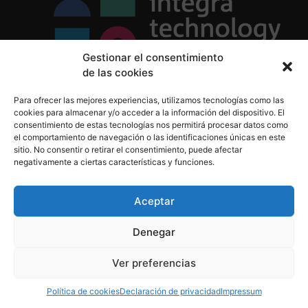
Gestionar el consentimiento
de las cookies
Política de Privacidad
Para ofrecer las mejores experiencias, utilizamos tecnologías como las
Política de Cookies
cookies para almacenar y/o acceder a la información del dispositivo. El
Aviso Legal
consentimiento de estas tecnologías nos permitirá procesar datos como
el comportamiento de navegación o las identificaciones únicas en este
sitio. No consentir o retirar el consentimiento, puede afectar
negativamente a ciertas características y funciones.
informacion@integratecnologia.es
910 607 564
Aceptar
Denegar
© 2023 INTEGRA Technology School. Todos los
Ver preferencias
derechos reservados
Política de cookies
Declaración de privacidad
Impressum