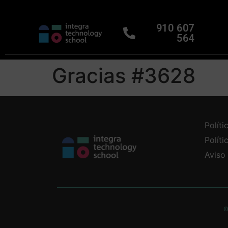
910 607
564
Gracias #3628
Políti
Polít
Aviso
©