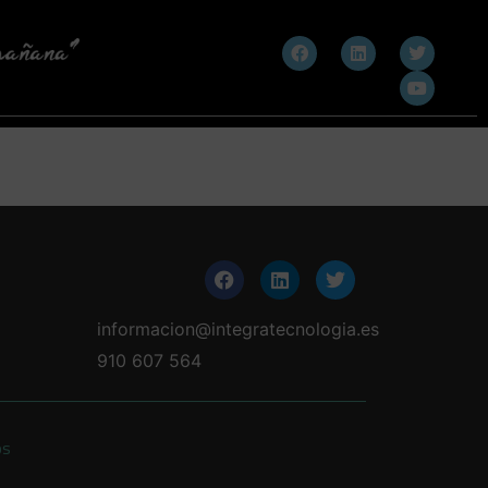
informacion@integratecnologia.es
910 607 564
os