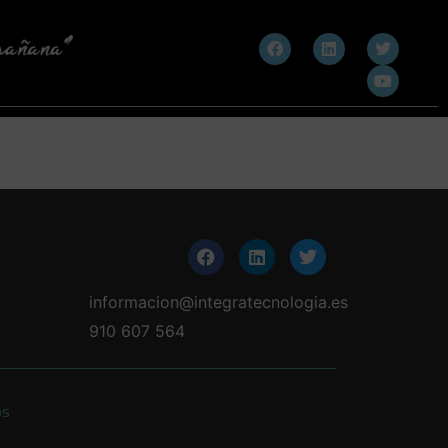
informacion@integratecnologia.es
910 607 564
os