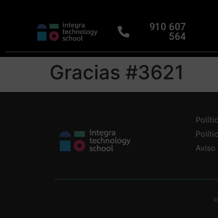
910 607
564
Gracias #3621
Políti
Polít
Aviso
©