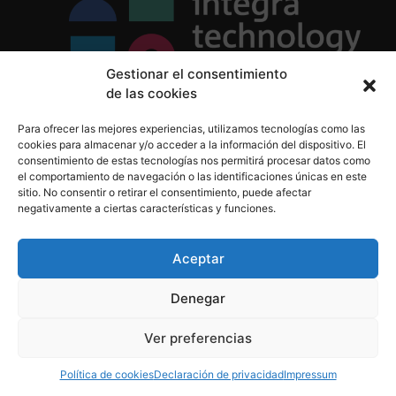
Gestionar el consentimiento
de las cookies
Política de Privacidad
Para ofrecer las mejores experiencias, utilizamos tecnologías como las
Política de Cookies
cookies para almacenar y/o acceder a la información del dispositivo. El
Aviso Legal
consentimiento de estas tecnologías nos permitirá procesar datos como
el comportamiento de navegación o las identificaciones únicas en este
sitio. No consentir o retirar el consentimiento, puede afectar
negativamente a ciertas características y funciones.
informacion@integratecnologia.es
910 607 564
Aceptar
Denegar
© 2023 INTEGRA Technology School. Todos los
Ver preferencias
derechos reservados
Política de cookies
Declaración de privacidad
Impressum