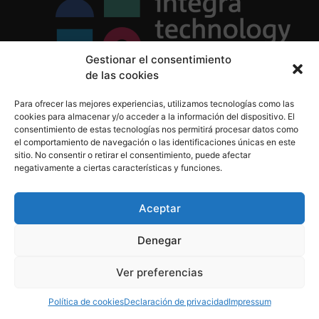
Gestionar el consentimiento
de las cookies
Política de Privacidad
Para ofrecer las mejores experiencias, utilizamos tecnologías como las
Política de Cookies
cookies para almacenar y/o acceder a la información del dispositivo. El
Aviso Legal
consentimiento de estas tecnologías nos permitirá procesar datos como
el comportamiento de navegación o las identificaciones únicas en este
sitio. No consentir o retirar el consentimiento, puede afectar
negativamente a ciertas características y funciones.
informacion@integratecnologia.es
910 607 564
Aceptar
Denegar
© 2023 INTEGRA Technology School. Todos los
Ver preferencias
derechos reservados
Política de cookies
Declaración de privacidad
Impressum