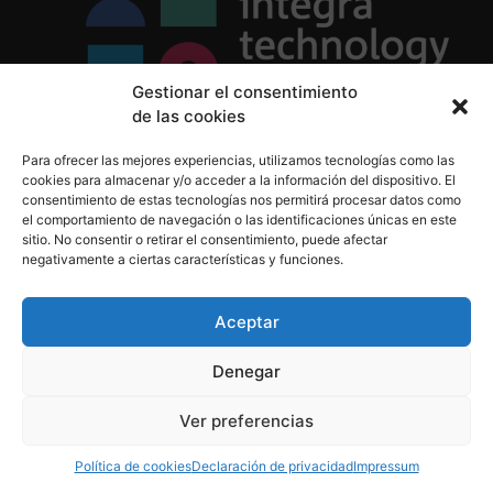
Gestionar el consentimiento
de las cookies
Política de Privacidad
Para ofrecer las mejores experiencias, utilizamos tecnologías como las
Política de Cookies
cookies para almacenar y/o acceder a la información del dispositivo. El
Aviso Legal
consentimiento de estas tecnologías nos permitirá procesar datos como
el comportamiento de navegación o las identificaciones únicas en este
sitio. No consentir o retirar el consentimiento, puede afectar
negativamente a ciertas características y funciones.
informacion@integratecnologia.es
910 607 564
Aceptar
Denegar
© 2023 INTEGRA Technology School. Todos los
Ver preferencias
derechos reservados
Política de cookies
Declaración de privacidad
Impressum