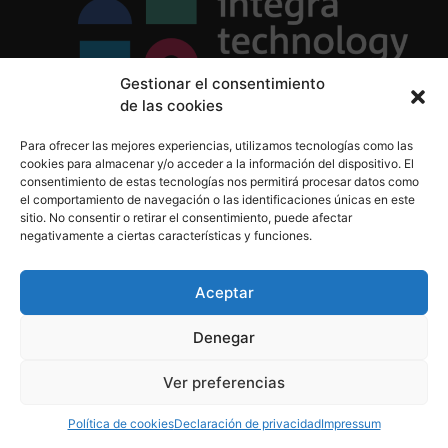
Gestionar el consentimiento
de las cookies
Política de Privacidad
Para ofrecer las mejores experiencias, utilizamos tecnologías como las
Política de Cookies
cookies para almacenar y/o acceder a la información del dispositivo. El
Aviso Legal
consentimiento de estas tecnologías nos permitirá procesar datos como
el comportamiento de navegación o las identificaciones únicas en este
sitio. No consentir o retirar el consentimiento, puede afectar
negativamente a ciertas características y funciones.
informacion@integratecnologia.es
910 607 564
Aceptar
Denegar
© 2023 INTEGRA Technology School. Todos los
Ver preferencias
derechos reservados
Política de cookies
Declaración de privacidad
Impressum