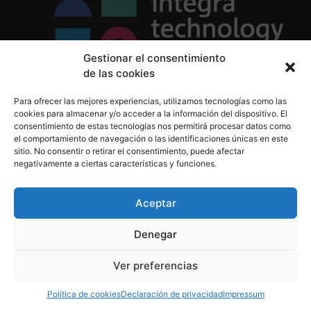
Gestionar el consentimiento
de las cookies
Política de Privacidad
Para ofrecer las mejores experiencias, utilizamos tecnologías como las
Política de Cookies
cookies para almacenar y/o acceder a la información del dispositivo. El
Aviso Legal
consentimiento de estas tecnologías nos permitirá procesar datos como
el comportamiento de navegación o las identificaciones únicas en este
sitio. No consentir o retirar el consentimiento, puede afectar
negativamente a ciertas características y funciones.
informacion@integratecnologia.es
910 607 564
Aceptar
Denegar
© 2023 INTEGRA Technology School. Todos los
Ver preferencias
derechos reservados
Política de cookies
Declaración de privacidad
Impressum