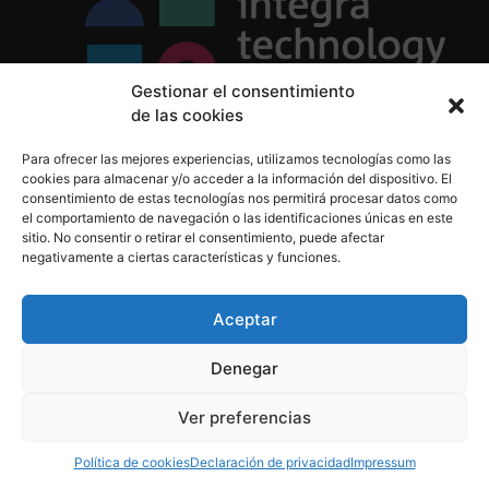
Gestionar el consentimiento
de las cookies
Política de Privacidad
Para ofrecer las mejores experiencias, utilizamos tecnologías como las
Política de Cookies
cookies para almacenar y/o acceder a la información del dispositivo. El
Aviso Legal
consentimiento de estas tecnologías nos permitirá procesar datos como
el comportamiento de navegación o las identificaciones únicas en este
sitio. No consentir o retirar el consentimiento, puede afectar
negativamente a ciertas características y funciones.
informacion@integratecnologia.es
910 607 564
Aceptar
Denegar
© 2023 INTEGRA Technology School. Todos los
Ver preferencias
derechos reservados
Política de cookies
Declaración de privacidad
Impressum