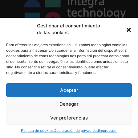
Gestionar el consentimiento
de las cookies
Política de Privacidad
Para ofrecer las mejores experiencias, utilizamos tecnologías como las
Política de Cookies
cookies para almacenar y/o acceder a la información del dispositivo. El
Aviso Legal
consentimiento de estas tecnologías nos permitirá procesar datos como
el comportamiento de navegación o las identificaciones únicas en este
sitio. No consentir o retirar el consentimiento, puede afectar
negativamente a ciertas características y funciones.
informacion@integratecnologia.es
910 607 564
Aceptar
Denegar
© 2023 INTEGRA Technology School. Todos los
Ver preferencias
derechos reservados
Política de cookies
Declaración de privacidad
Impressum