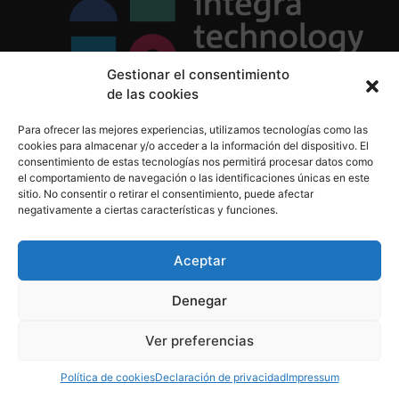
Gestionar el consentimiento
de las cookies
Política de Privacidad
Para ofrecer las mejores experiencias, utilizamos tecnologías como las
Política de Cookies
cookies para almacenar y/o acceder a la información del dispositivo. El
Aviso Legal
consentimiento de estas tecnologías nos permitirá procesar datos como
el comportamiento de navegación o las identificaciones únicas en este
sitio. No consentir o retirar el consentimiento, puede afectar
negativamente a ciertas características y funciones.
informacion@integratecnologia.es
910 607 564
Aceptar
Denegar
© 2023 INTEGRA Technology School. Todos los
Ver preferencias
derechos reservados
Política de cookies
Declaración de privacidad
Impressum